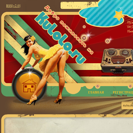
RSS
[v2.0
]
Пух
08.
Нюн
ГЛАВНАЯ
РЕГИСТРА