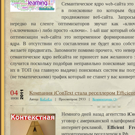
Семантическое ядро web-сайта это
в поисковике по которым буд
продвижение веб-сайта. Запрос
нередко на сленге оптимизаторов звучат как «клю
(«ключевики») либо просто «ключи». 1-ый шаг который обя
оптимизации web-сайта это непременное формирование
ядра. В отсутствии его составления не будет ясно собс
желаете продвигать. Запомните помимо прочего, что неве
семантическое ядро вебсайта не принесет вам желанного 
случится поскольку подобрав неправильно поисковые зап
их в ТОП (на главную выдачи) поисковых систем вы пол
(не тематическими) трафик который не станет у вас конверт
04
Компания iConText стала реселлером Efficient
июн
Автор:
KuLoLo
| Просмотров: 2933 |
Комментарии (3)
iCo
Немного дней назад агентство
уговор с американской платформой
Efficient Fr
интернет-рекламой,
неповторимым реселлером в Рф.