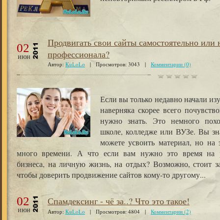
Продвигать свои сайты самостоятельно или 
02
профессионала?
июн
Автор:
KuLoLo
| Просмотров: 3043 |
Комментарии (0)
Если вы только недавно начали из
наверняка скорее всего почувство
нужно знать. Это немного пох
школе, колледже или ВУЗе. Вы зна
можете усвоить материал, но на 
много времени. А что если вам нужно это время на р
бизнеса, на личную жизнь, на отдых? Возможно, стоит за
чтобы доверить продвижение сайтов кому-то другому...
02
Спамдексинг - чё за..? Что это такое!
июн
Автор:
KuLoLo
| Просмотров: 4804 |
Комментарии (2)