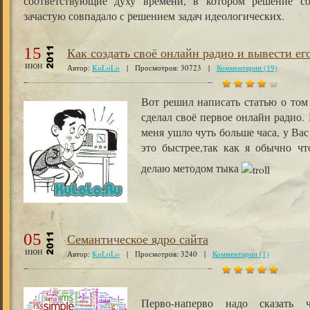
соответствующие духу времени, в котором решение со
зачастую совпадало с решением задач идеологических.
15
Как создать своё онлайн радио и вывести ег
июн
Автор:
KuLoLo
| Просмотров: 30723 |
Комментарии (19)
Вот решил написать статью о том 
сделал своё первое онлайн радио. 
меня ушло чуть больше часа, у Ва
это быстрее,так как я обычно ч
делаю методом тыка
05
Семантическое ядро сайта
июн
Автор:
KuLoLo
| Просмотров: 3240 |
Комментарии (1)
Перво-наперво надо сказать 