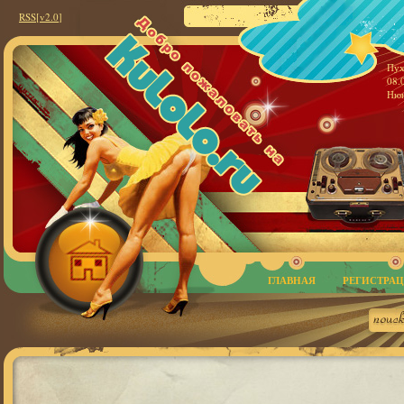
RSS
[v2.0
]
Пух
08.
Нюн
ГЛАВНАЯ
РЕГИСТРА