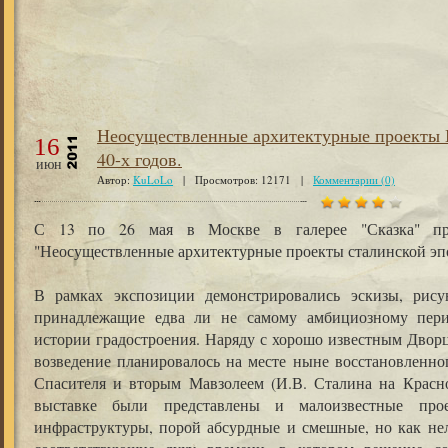
Неосуществленные архитектурные проекты 
16
40-х годов.
июн
Автор:
KuLoLo
| Просмотров: 12171 |
Комментарии (0)
С 13 по 26 мая в Москве в галерее "Сказка" пр
"Неосуществленные архитектурные проекты сталинской эп
В рамках экспозиции демонстрировались эскизы, рису
принадлежащие едва ли не самому амбициозному пер
истории градостроения. Наряду с хорошо известным Дворц
возведение планировалось на месте ныне восстановленно
Спасителя и вторым Мавзолеем (И.В. Сталина на Красн
выставке были представлены и малоизвестные прое
инфраструктуры, порой абсурдные и смешные, но как нел