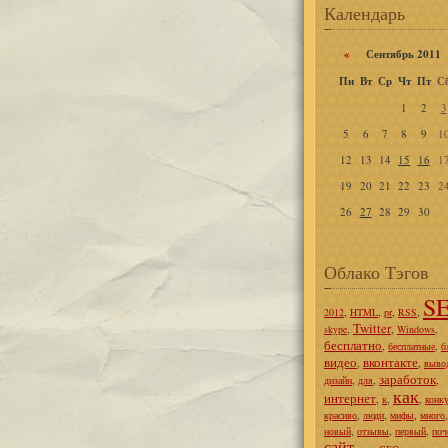
Календарь
«
Сентябрь 20
Пн
Вт
Ср
Чт
Пт
С
1
2
3
5
6
7
8
9
1
12
13
14
15
16
1
19
20
21
22
23
2
26
27
28
29
30
Облако Тэгов
S
,
,
,
,
2012
HTML
pr
RSS
Twitter
,
,
,
skype
Windows
бесплатно
,
,
бесплатные
б
видео
вконтакте
,
,
выво
заработок
,
,
,
дизайн
для
как
интернет
,
,
,
к
конк
,
,
,
красиво
люди
мифы
много
,
,
,
новый
отзывы
первый
поч
сайт