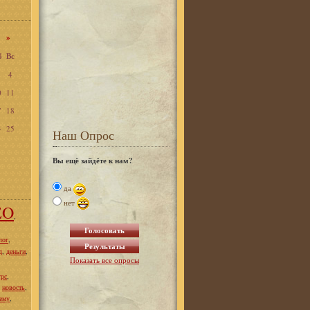
11
»
б
Вс
4
0
11
7
18
4
25
Наш Опрос
Вы ещё зайдёте к нам?
да
нет
EO
,
,
лог
,
,
д
деньги
Показать все опросы
,
урс
,
,
новость
,
ему