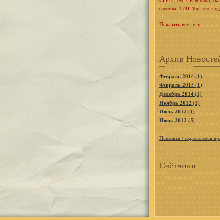
,
,
,
сео
СЕОшники
ска
,
,
,
,
способы
ТИЦ
Топ
что
янд
Показать все теги
Архив Новосте
Февраль 2016 (1)
Февраль 2015 (1)
Декабрь 2014 (1)
Ноябрь 2012 (1)
Июль 2012 (1)
Июнь 2012 (5)
Показать / скрыть весь а
Счётчики