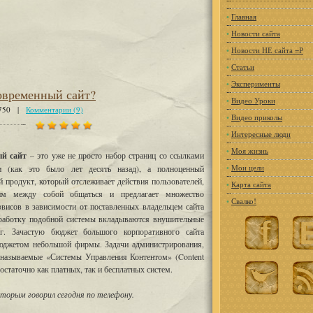
•
Главная
•
Новости сайта
•
Новости НЕ сайта =Р
•
Статьи
•
Эксперименты
овременный сайт?
•
Видео Уроки
9750 |
Комментарии (9)
•
Видео приколы
•
Интересные люди
•
Моя жизнь
й сайт
– это уже не просто набор страниц со ссылками
•
Мои цели
 (как это было лет десять назад), а полноценный
 продукт, который отслеживает действия пользователей,
•
Карта сайта
им между собой общаться и предлагает множество
•
Свалко!
рвисов в зависимости от поставленных владельцем сайта
зработку подобной системы вкладываются внушительные
г. Зачастую бюджет большого корпоративного сайта
юджетом небольшой фирмы. Задачи администрирования,
 называемые «Системы Управления Контентом» (Content
статочно как платных, так и бесплатных систем.
оторым говорил сегодня по телефону.