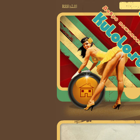
RSS
[v2.0
]