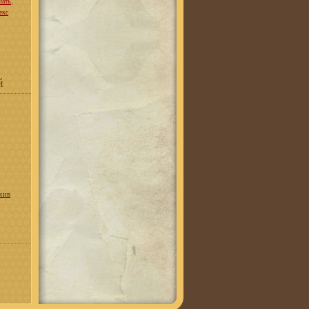
,
чать
екс
й
рхив