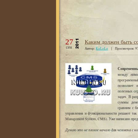
27
Каким должен быть с
сен
Автор:
KuLoLo
| Просмотров: 
Современны
между ними
программный
позволяет 
полезных се
задач. В ра
суммы дене
сравним с б
управления и функциональности решают так
Management System, CMS). Уже написано предо
Думаю это не плохое начало для человека с к