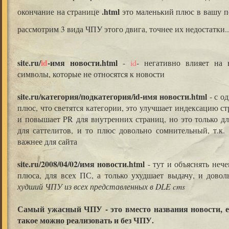
.html
окончание на странице
это маленький плюс в вашу 
рассмотрим 3 вида ЧПУ этого двига, точнее их недостатки..
site.ru/
id
-имя новости.html
-
id
- негативно влияет на 
символы, которые не относятся к новости
site.ru/категория/подкатегория/id-имя новости.html
- с о
плюс, что светятся категории, это улучшает индексацию с
и повышает PR для внутренних страниц, но это только дл
для саттелитов, и то плюс довольно сомнительный, т.к. 
важнее для сайта
site.ru/2008/04/02/имя новости.html
- тут и объяснять нече
плюса, для всех ПС, а только ухудшает выдачу, и дово
худший ЧПУ из всех представленных в DLE cms
Самый ужасный ЧПУ - это вместо названия новости, е
такое можно реализовать и без ЧПУ.