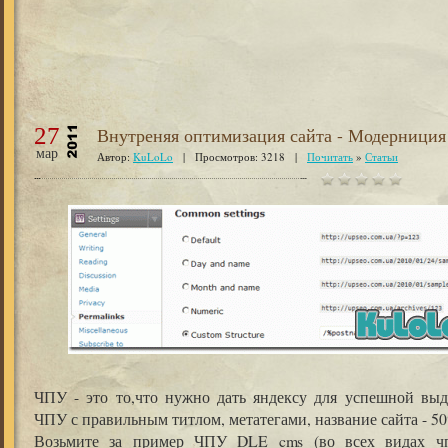
27
Внутреняя оптимизация сайта - Модерници
мар
Автор:
KuLoLo
| Просмотров: 3218 |
Почитать
»
Статьи
ЧПУ - это то,что нужно дать яндексу для успешной выд
ЧПУ с правильным титлом, метатегами, название сайта - 50
Возьмите за пример ЧПУ DLE cms (во всех видах чп