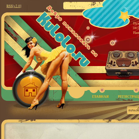
RSS
[v2.0
]
Пух
08.
Нюн
ГЛАВНАЯ
РЕГИСТРА