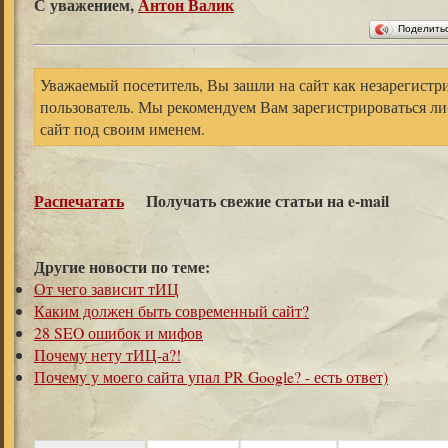
С уважением,
Антон Валик
Поделить
Уважаемый посетитель, Вы зашли на сайт как незарегист
пользователь. Мы рекомендуем Вам зарегистрироваться ли
сайт под своим именем.
Распечатать
Получать свежие статьи на e-mail
Другие новости по теме:
От чего зависит тИЦ
Каким должен быть современный сайт?
28 SEO ошибок и мифов
Почему нету тИЦ-а?!
Почему у моего сайта упал PR Google? - есть ответ)